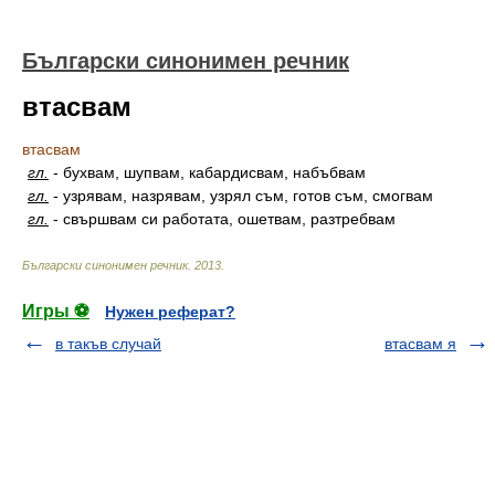
Български синонимен речник
втасвам
втасвам
гл.
-
бухвам, шупвам, кабардисвам, набъбвам
гл.
-
узрявам, назрявам, узрял съм, готов съм, смогвам
гл.
-
свършвам си работата, ошетвам, разтребвам
Български синонимен речник
.
2013
.
Игры ⚽
Нужен реферат?
в такъв случай
втасвам я