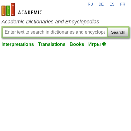
RU
DE
ES
FR
en-academic.com
Academic Dictionaries and Encyclopedias
Search!
Interpretations
Translations
Books
Игры ⚽