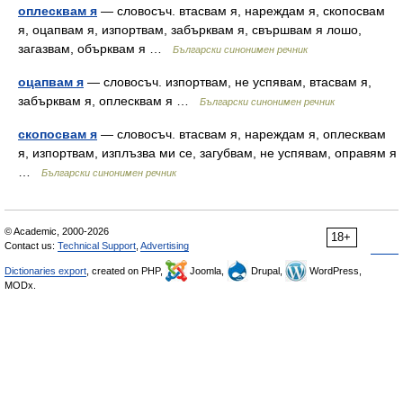
оплесквам я
— словосъч. втасвам я, нареждам я, скопосвам
я, оцапвам я, изпортвам, забърквам я, свършвам я лошо,
загазвам, обърквам я …
Български синонимен речник
оцапвам я
— словосъч. изпортвам, не успявам, втасвам я,
забърквам я, оплесквам я …
Български синонимен речник
скопосвам я
— словосъч. втасвам я, нареждам я, оплесквам
я, изпортвам, изплъзва ми се, загубвам, не успявам, оправям я
…
Български синонимен речник
© Academic, 2000-2026
18+
Contact us:
Technical Support
,
Advertising
Dictionaries export
, created on PHP,
Joomla,
Drupal,
WordPress,
MODx.