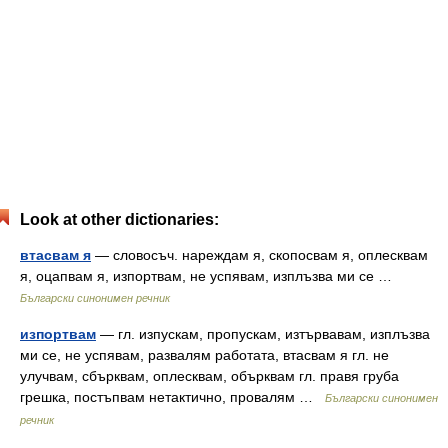
Look at other dictionaries:
втасвам я
— словосъч. нареждам я, скопосвам я, оплесквам
я, оцапвам я, изпортвам, не успявам, изплъзва ми се …
Български синонимен речник
изпортвам
— гл. изпускам, пропускам, изтървавам, изплъзва
ми се, не успявам, развалям работата, втасвам я гл. не
улучвам, сбърквам, оплесквам, обърквам гл. правя груба
грешка, постъпвам нетактично, провалям …
Български синонимен
речник