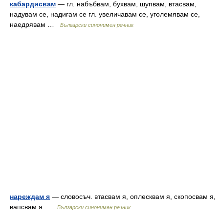
кабардисвам
— гл. набъбвам, бухвам, шупвам, втасвам,
надувам се, надигам се гл. увеличавам се, уголемявам се,
наедрявам …
Български синонимен речник
нареждам я
— словосъч. втасвам я, оплесквам я, скопосвам я,
вапсвам я …
Български синонимен речник